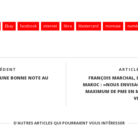
Ebay
facebook
internet
libra
Mastercard
monnaie
numé
CÉDENT
ARTICL
 UNE BONNE NOTE AU
FRANÇOIS MARCHAL, 
MAROC : «NOUS ENVIS
MAXIMUM DE PME EN 
V
D'AUTRES ARTICLES QUI POURRAIENT VOUS INTÉRESSER