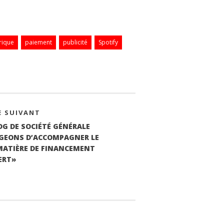
rique
paiement
publicité
Spotify
E SUIVANT
DG DE SOCIÉTÉ GÉNÉRALE
AGEONS D’ACCOMPAGNER LE
MATIÈRE DE FINANCEMENT
ERT»