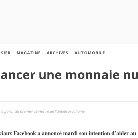
SIER
MAGAZINE
ARCHIVES
AUTOMOBILE
lancer une monnaie n
 à partir du premier semestre de l'année prochaine
ciaux Facebook a annoncé mardi son intention d’aider a