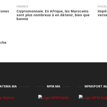
FINANCE
FISCAL
 zones
Cryptomonnaie. En Afrique, les Marocains
Impôt
sont plus nombreux à en détenir, bien que
vers
bannie
rche
FATEMA.MA
MFM.MA
MFMSPORT.M