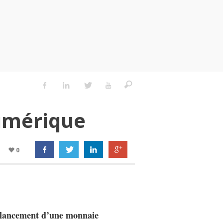
umérique
0
u lancement d’une monnaie