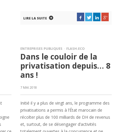
LIRE LA SUITE
ENTREPRISES PUBLIQUES
FLASH-ECO
Dans le couloir de la
privatisation depuis… 8
ans !
7 MAI 2018
st
Initié il y a plus de vingt ans, le programme des
privatisations a permis à l’État marocain de
oigne
récolter plus de 100 milliards de DH de revenus
s
et, surtout, de se désengager d’activités
érer ce
totalement ouvertes à la concurrence et ne