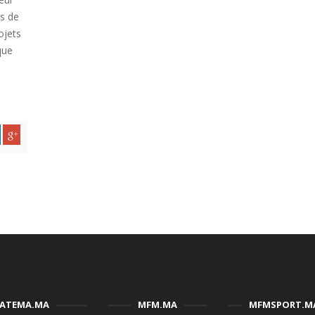
es de
ojets
que
FATEMA.MA
MFM.MA
MFMSPORT.M