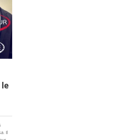
le
s
. Il
eur