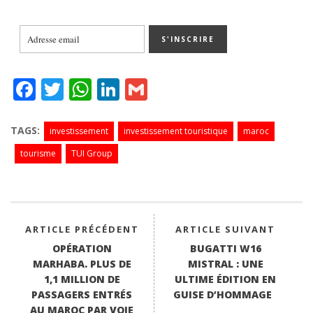
Fa
T
W
Li
G
ce
wi
ha
nk
m
bo
tte
ts
ed
ail
TAGS:
investissement
investissement touristique
maroc
ok
r
A
In
tourisme
TUI Group
pp
ARTICLE PRÉCÉDENT
ARTICLE SUIVANT
OPÉRATION
BUGATTI W16
MARHABA. PLUS DE
MISTRAL : UNE
1,1 MILLION DE
ULTIME ÉDITION EN
PASSAGERS ENTRÉS
GUISE D’HOMMAGE
AU MAROC PAR VOIE