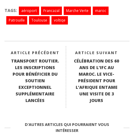
ce
wi
ha
nk
m
bo
tte
ts
ed
ail
TAGS:
aéroport
Francazal
Marche Verte
maroc
ok
r
A
In
Patrouille
Toulouse
voltiqe
pp
ARTICLE PRÉCÉDENT
ARTICLE SUIVANT
TRANSPORT ROUTIER.
CÉLÉBRATION DES 60
LES INSCRIPTIONS
ANS DE L'IFC AU
POUR BÉNÉFICIER DU
MAROC. LE VICE-
SOUTIEN
PRÉSIDENT POUR
EXCEPTIONNEL
L’AFRIQUE ENTAME
SUPPLÉMENTAIRE
UNE VISITE DE 3
LANCÉES
JOURS
D'AUTRES ARTICLES QUI POURRAIENT VOUS
INTÉRESSER