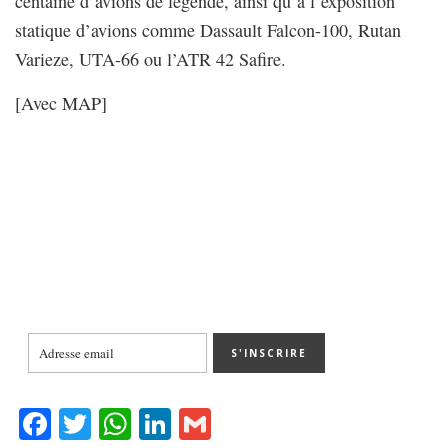
centaine d’avions de légende, ainsi qu‘à l’exposition
statique d’avions comme Dassault Falcon-100, Rutan
Varieze, UTA-66 ou l’ATR 42 Safire.
[Avec MAP]
Fa
T
W
Li
G