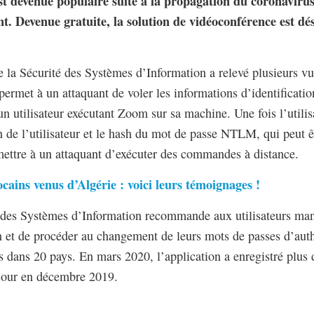
st devenue populaire suite à la propagation du coronaviru
. Devenue gratuite, la solution de vidéoconférence est déso
 la Sécurité des Systèmes d’Information a relevé plusieurs vul
ermet à un attaquant de voler les informations d’identificatio
un utilisateur exécutant Zoom sur sa machine. Une fois l’utilisa
e l’utilisateur et le hash du mot de passe NTLM, qui peut êt
ermettre à un attaquant d’exécuter des commandes à distance.
ains venus d’Algérie : voici leurs témoignages !
 des Systèmes d’Information recommande aux utilisateurs man
n et de procéder au changement de leurs mots de passes d’aut
 dans 20 pays. En mars 2020, l’application a enregistré plus
 jour en décembre 2019.