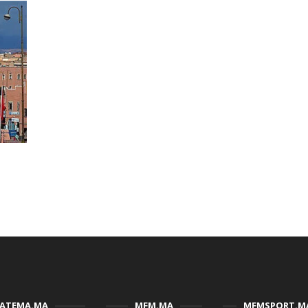
FATEMA.MA
MFM.MA
MFMSPORT.M