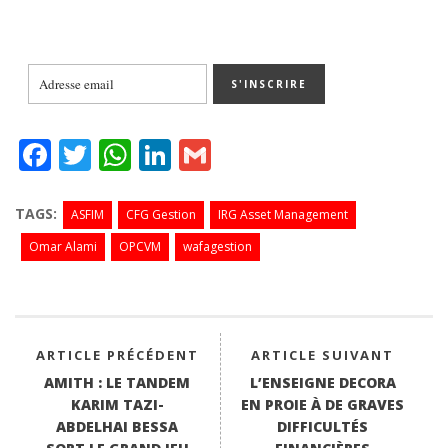
Fa
T
W
Li
G
ce
wi
ha
nk
m
bo
tte
ts
ed
ail
TAGS:
ASFIM
CFG Gestion
IRG Asset Management
ok
r
A
In
Omar Alami
OPCVM
wafagestion
pp
ARTICLE PRÉCÉDENT
ARTICLE SUIVANT
AMITH : LE TANDEM
L’ENSEIGNE DECORA
KARIM TAZI-
EN PROIE À DE GRAVES
ABDELHAI BESSA
DIFFICULTÉS