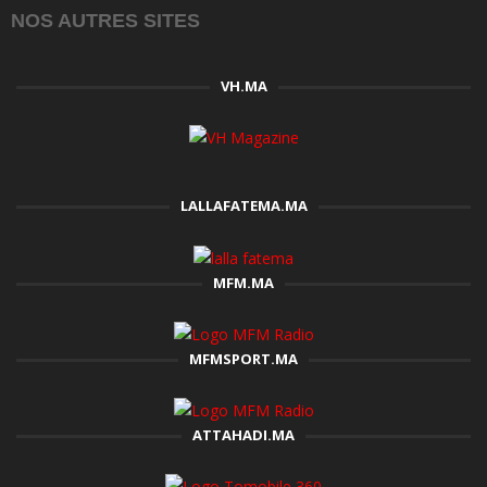
NOS AUTRES SITES
VH.MA
LALLAFATEMA.MA
MFM.MA
MFMSPORT.MA
ATTAHADI.MA