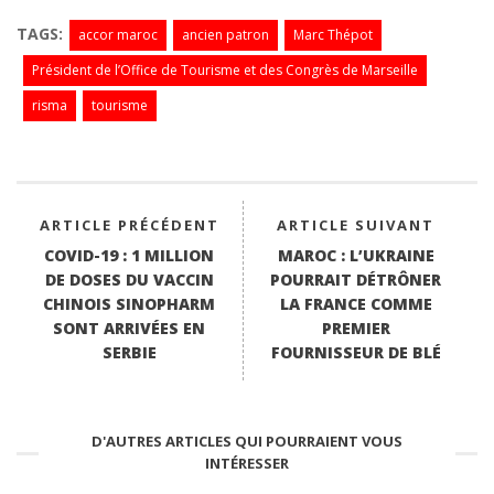
ce
wi
ha
nk
m
bo
tte
ts
ed
ail
TAGS:
accor maroc
ancien patron
Marc Thépot
ok
r
A
In
Président de l’Office de Tourisme et des Congrès de Marseille
pp
risma
tourisme
ARTICLE PRÉCÉDENT
ARTICLE SUIVANT
COVID-19 : 1 MILLION
MAROC : L’UKRAINE
DE DOSES DU VACCIN
POURRAIT DÉTRÔNER
CHINOIS SINOPHARM
LA FRANCE COMME
SONT ARRIVÉES EN
PREMIER
SERBIE
FOURNISSEUR DE BLÉ
D'AUTRES ARTICLES QUI POURRAIENT VOUS
INTÉRESSER