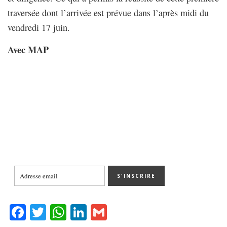
traversée dont l’arrivée est prévue dans l’après midi du
vendredi 17 juin.
Avec MAP
Fa
T
W
Li
G