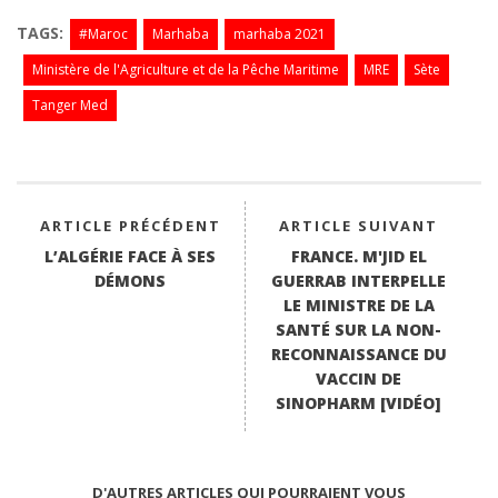
ce
wi
ha
nk
m
bo
tte
ts
ed
ail
TAGS:
#Maroc
Marhaba
marhaba 2021
ok
r
A
In
Ministère de l'Agriculture et de la Pêche Maritime
MRE
Sète
pp
Tanger Med
ARTICLE PRÉCÉDENT
ARTICLE SUIVANT
L’ALGÉRIE FACE À SES
FRANCE. M'JID EL
DÉMONS
GUERRAB INTERPELLE
LE MINISTRE DE LA
SANTÉ SUR LA NON-
RECONNAISSANCE DU
VACCIN DE
SINOPHARM [VIDÉO]
D'AUTRES ARTICLES QUI POURRAIENT VOUS