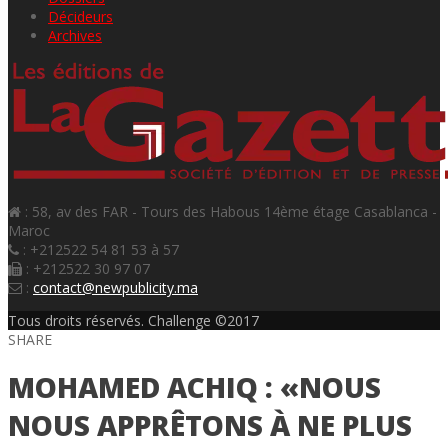
Décideurs
Archives
: 58, av des FAR - Tours des Habous 14ème étage Casablanca -
Maroc
: +212522 54 81 53 à 57
: +212522 30 97 07
:
contact@newpublicity.ma
Tous droits réservés. Challenge ©2017
SHARE
MOHAMED ACHIQ : «NOUS
NOUS APPRÊTONS À NE PLUS