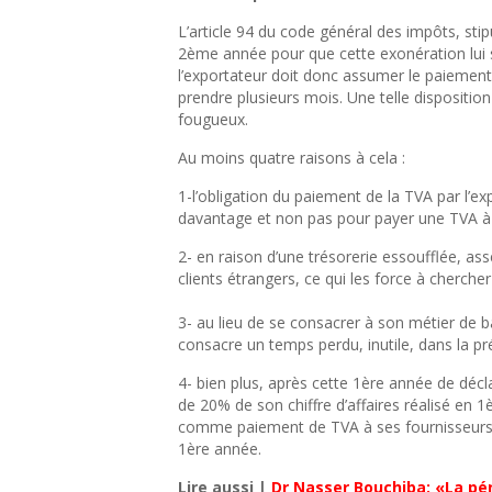
L’article 94 du code général des impôts, stip
2ème année pour que cette exonération lui s
l’exportateur doit donc assumer le paiement de
prendre plusieurs mois. Une telle disposit
fougueux.
Au moins quatre raisons à cela :
1-l’obligation du paiement de la TVA par l’e
davantage et non pas pour payer une TVA à l’E
2- en raison d’une trésorerie essoufflée, as
clients étrangers, ce qui les force à chercher 
3- au lieu de se consacrer à son métier de b
consacre un temps perdu, inutile, dans la pr
4- bien plus, après cette 1ère année de décl
de 20% de son chiffre d’affaires réalisé en 1
comme paiement de TVA à ses fournisseurs et
1ère année.
Lire aussi |
Dr Nasser Bouchiba: «La pén