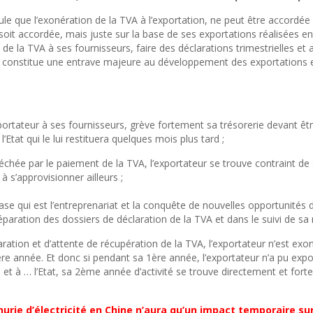
ule que l’exonération de la TVA à l’exportation, ne peut être accordée à
oit accordée, mais juste sur la base de ses exportations réalisées e
 la TVA à ses fournisseurs, faire des déclarations trimestrielles et att
ion constitue une entrave majeure au développement des exportations
xportateur à ses fournisseurs, grève fortement sa trésorerie devant ê
tat qui le lui restituera quelques mois plus tard ;
séchée par le paiement de la TVA, l’exportateur se trouve contraint d
à s’approvisionner ailleurs ;
ase qui est l’entreprenariat et la conquête de nouvelles opportunités 
éparation des dossiers de déclaration de la TVA et dans le suivi de sa 
aration et d’attente de récupération de la TVA, l’exportateur n’est ex
ère année. Et donc si pendant sa 1ère année, l’exportateur n’a pu expo
 à … l’Etat, sa 2ème année d’activité se trouve directement et fort
urie d’électricité en Chine n’aura qu’un impact temporaire sur