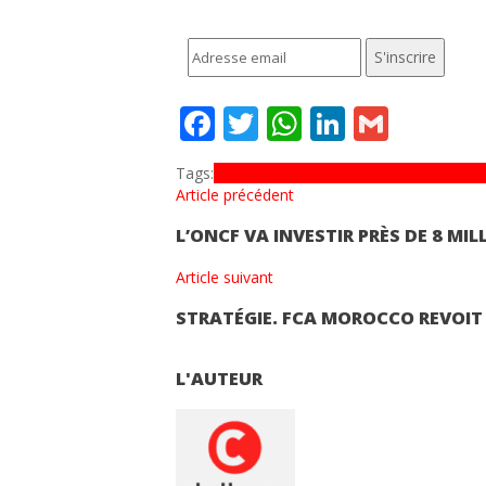
Facebook
Twitter
WhatsApp
LinkedIn
Gmail
Tags:
amendement
article 94
Code Général d
Article précédent
L’ONCF VA INVESTIR PRÈS DE 8 MILL
Article suivant
STRATÉGIE. FCA MOROCCO REVOI
L'AUTEUR