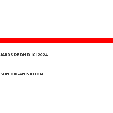
es Impôts
export
exportation
l'exportateur débutant
najib mikou
PLF 20
IARDS DE DH D’ICI 2024
T SON ORGANISATION