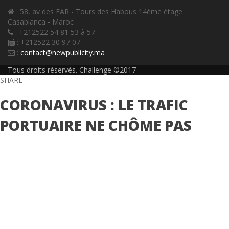
: 58, av des FAR - Tours des Habous 14ème étage
Casablanca - Maroc
: +212522 54 81 53 à 57
: +212522 30 97 07
:
contact@newpublicity.ma
Tous droits réservés. Challenge ©2017
SHARE
CORONAVIRUS : LE TRAFIC
PORTUAIRE NE CHÔME PAS