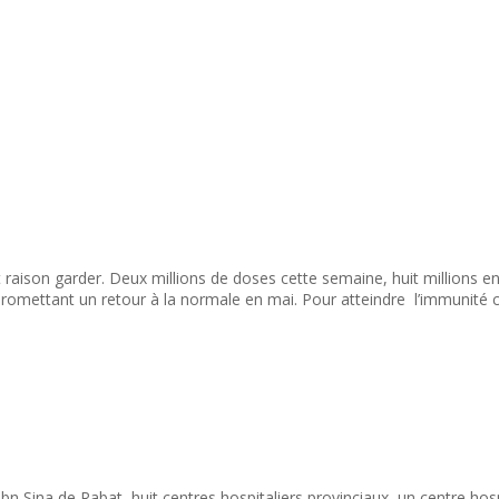
t raison garder. Deux millions de doses cette semaine, huit millions en
promettant un retour à la normale en mai. Pour atteindre l’immunité co
bn Sina de Rabat, huit centres hospitaliers provinciaux, un centre hosp