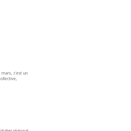
 mars, c’est un
llective,
italier régional