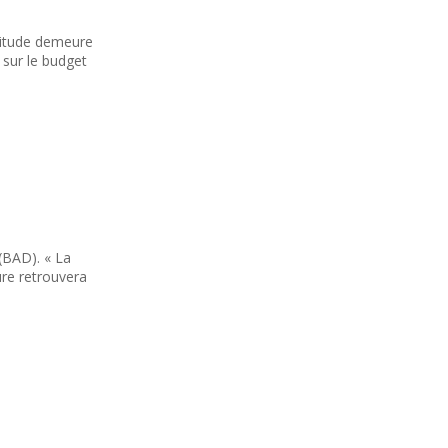
rtitude demeure
 sur le budget
(BAD). « La
ure retrouvera