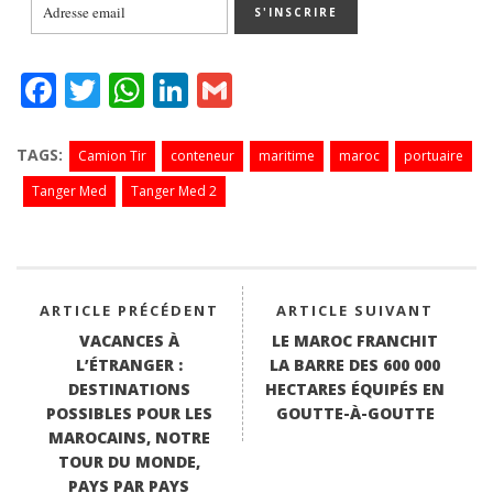
Fa
T
W
Li
G
ce
wi
ha
nk
m
bo
tte
ts
ed
ail
TAGS:
Camion Tir
conteneur
maritime
maroc
portuaire
ok
r
A
In
Tanger Med
Tanger Med 2
pp
ARTICLE PRÉCÉDENT
ARTICLE SUIVANT
VACANCES À
LE MAROC FRANCHIT
L’ÉTRANGER :
LA BARRE DES 600 000
DESTINATIONS
HECTARES ÉQUIPÉS EN
POSSIBLES POUR LES
GOUTTE-À-GOUTTE
MAROCAINS, NOTRE
TOUR DU MONDE,
PAYS PAR PAYS