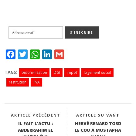
Fa
T
W
Li
G
ce
wi
ha
nk
m
bo
tte
ts
ed
ail
TAGS:
bidonvilisation
DGI
impôt
logement social
ok
r
A
In
restitution
TVA
pp
ARTICLE PRÉCÉDENT
ARTICLE SUIVANT
IL FAIT L'ACTU :
HERVÉ RENARD TORD
ABDERRAHIM EL
LE COU À MUSTAPHA