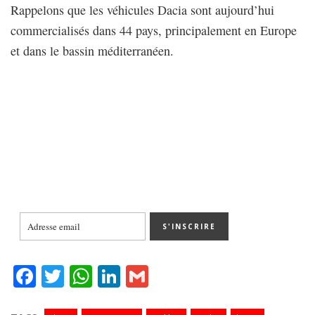
Rappelons que les véhicules Dacia sont aujourd’hui
commercialisés dans 44 pays, principalement en Europe
et dans le bassin méditerranéen.
Fa
T
W
Li
G
ce
wi
ha
nk
m