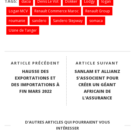
bo
tte
ts
ed
ail
TAGS:
dacia
Denis Le Vot
Dokker
Lodgy
logan
ok
r
A
In
Logan MCV
Renault Commerce Maroc
Renault Group
pp
roumanie
sandero
Sandero Stepway
somaca
Usine de Tanger
ARTICLE PRÉCÉDENT
ARTICLE SUIVANT
HAUSSE DES
SANLAM ET ALLIANZ
EXPORTATIONS ET
S'ASSOCIENT POUR
DES IMPORTATIONS À
CRÉER UN GÉANT
FIN MARS 2022
AFRICAIN DE
L'ASSURANCE
D'AUTRES ARTICLES QUI POURRAIENT VOUS
INTÉRESSER