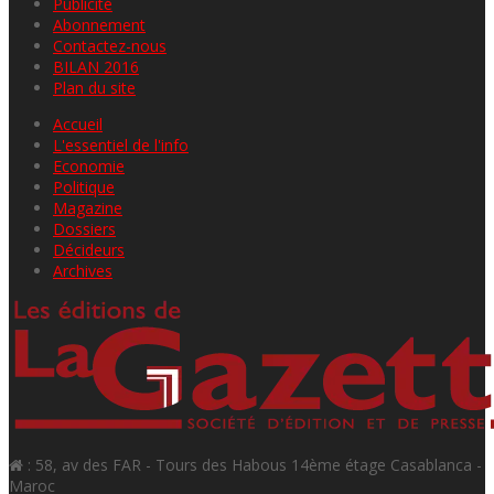
Publicité
Abonnement
Contactez-nous
BILAN 2016
Plan du site
Accueil
L'essentiel de l'info
Economie
Politique
Magazine
Dossiers
Décideurs
Archives
: 58, av des FAR - Tours des Habous 14ème étage Casablanca -
Maroc