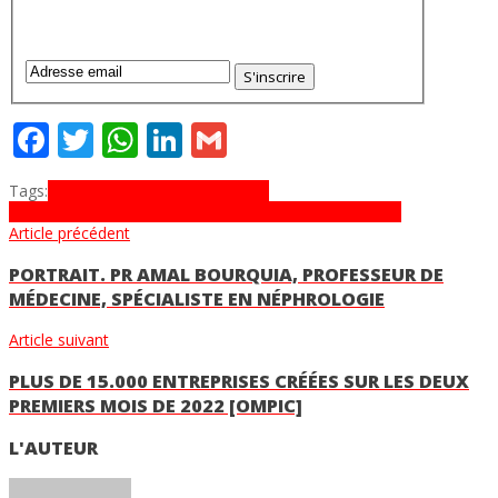
Facebook
Twitter
WhatsApp
LinkedIn
Gmail
Tags:
Conseil National de l’Ordre des
Notaires
maroc
notariat
Signature électronique
tadbirnot
Article précédent
PORTRAIT. PR AMAL BOURQUIA, PROFESSEUR DE
MÉDECINE, SPÉCIALISTE EN NÉPHROLOGIE
Article suivant
PLUS DE 15.000 ENTREPRISES CRÉÉES SUR LES DEUX
PREMIERS MOIS DE 2022 [OMPIC]
L'AUTEUR