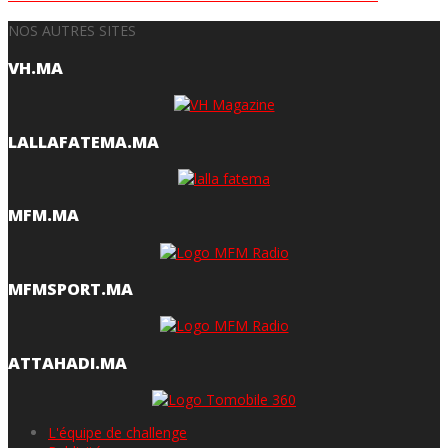
NOS AUTRES SITES
VH.MA
LALLAFATEMA.MA
MFM.MA
MFMSPORT.MA
ATTAHADI.MA
L'équipe de challenge