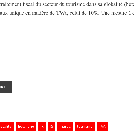
raitement fiscal du secteur du tourisme dans sa globalité (hôte
 taux unique en matière de TVA, celui de 10%. Une mesure à 
iscalité
hôtellerie
IR
IS
maroc
tourisme
TVA