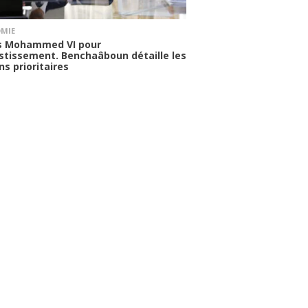
MIE
s Mohammed VI pour
estissement. Benchaâboun détaille les
ns prioritaires