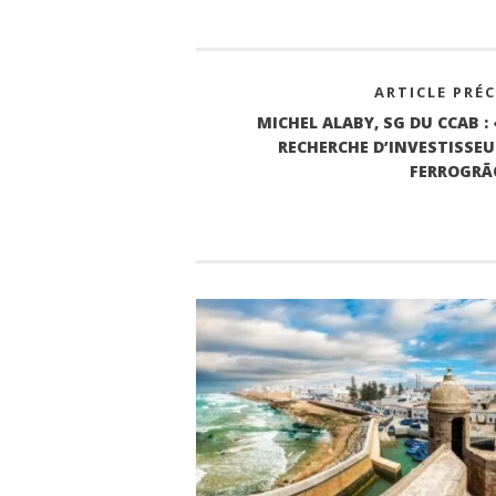
ok
r
A
In
pp
ARTICLE PRÉ
MICHEL ALABY, SG DU CCAB 
RECHERCHE D’INVESTISSEU
FERROGRÃ