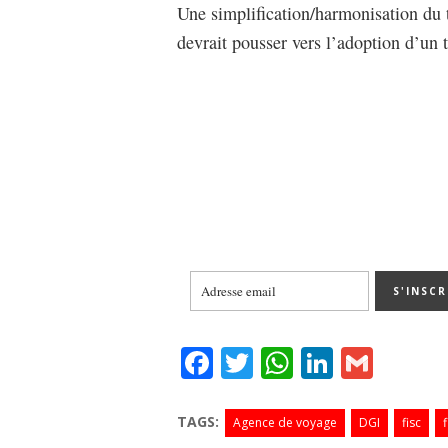
Une simplification/harmonisation du t
devrait pousser vers l’adoption d’un
Fa
T
W
Li
G
ce
wi
ha
nk
m
bo
tte
ts
ed
ail
TAGS:
Agence de voyage
DGI
fisc
f